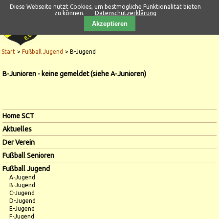
Diese Webseite nutzt Cookies, um bestmögliche Funktionalität bieten
zu können.
Datenschutzerklärung
Akzeptieren
Start
Fußball Jugend
B-Jugend
B-Junioren - keine gemeldet (siehe A-Junioren)
Navigation
Home SCT
überspringen
Aktuelles
Der Verein
Fußball Senioren
Fußball Jugend
A-Jugend
B-Jugend
C-Jugend
D-Jugend
E-Jugend
F-Jugend