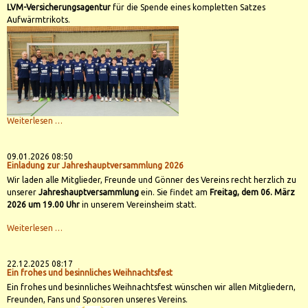
LVM-Versicherungsagentur
für die Spende eines kompletten Satzes
Aufwärmtrikots.
Die
Weiterlesen …
C-
Jugend
der
SG
09.01.2026 08:50
Donau-
Einladung zur Jahreshauptversammlung 2026
Kesseltal
Wir laden alle Mitglieder, Freunde und Gönner des Vereins recht herzlich zu
sagt
DANKE!
unserer
Jahreshauptversammlung
ein. Sie findet am
Freitag, dem 06. März
2026 um 19.00 Uhr
in unserem Vereinsheim statt.
Einladung
Weiterlesen …
zur
Jahreshauptversammlung
2026
22.12.2025 08:17
Ein frohes und besinnliches Weihnachtsfest
Ein frohes und besinnliches Weihnachtsfest wünschen wir allen Mitgliedern,
Freunden, Fans und Sponsoren unseres Vereins.