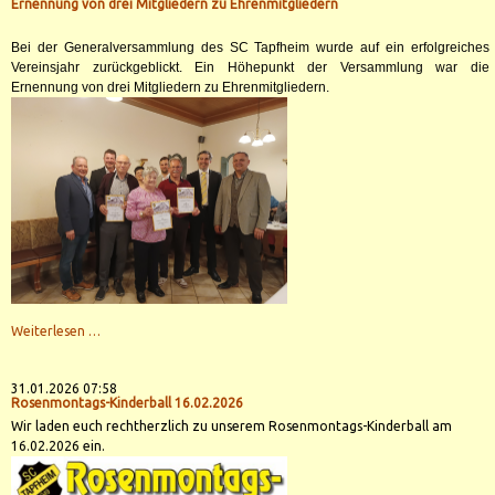
neuen
Ernennung von drei Mitgliedern zu Ehrenmitgliedern
Trainingsklamotten
ausgestattet
Bei der Generalversammlung des SC Tapfheim wurde auf ein erfolgreiches
Vereinsjahr zurückgeblickt. Ein Höhepunkt der Versammlung war die
Ernennung von drei Mitgliedern zu Ehrenmitgliedern.
Ernennung
Weiterlesen …
von
drei
Mitgliedern
zu
31.01.2026 07:58
Ehrenmitgliedern
Rosenmontags-Kinderball 16.02.2026
Wir laden euch rechtherzlich zu unserem Rosenmontags-Kinderball am
16.02.2026 ein.