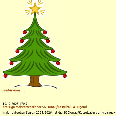
Ein
Weiterlesen …
frohes
und
besinnliches
Weihnachtsfest
10.12.2025 17:49
Kreisliga Meisterschaft der SG Donau/Kesseltal - A-Jugend
In der aktuellen Saison 2025/2026 hat die SG Donau/Kesseltal in der Kreisliga-