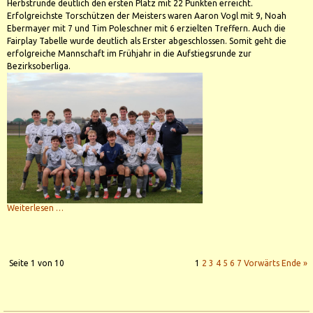
Herbstrunde deutlich den ersten Platz mit 22 Punkten erreicht.
Erfolgreichste Torschützen der Meisters waren Aaron Vogl mit 9, Noah
Ebermayer mit 7 und Tim Poleschner mit 6 erzielten Treffern. Auch die
Fairplay Tabelle wurde deutlich als Erster abgeschlossen. Somit geht die
erfolgreiche Mannschaft im Frühjahr in die Aufstiegsrunde zur
Bezirksoberliga.
Kreisliga
Weiterlesen …
Meisterschaft
der
SG
Donau/Kesseltal
-
A-
Seite 1 von 10
1
2
3
4
5
6
7
Vorwärts
Ende »
Jugend