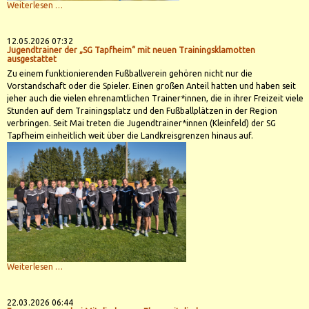
4.
Weiterlesen …
Turnfest
der
1.-
4.
12.05.2026 07:32
Klasse
Jugendtrainer der „SG Tapfheim“ mit neuen Trainingsklamotten
am
ausgestattet
15.
Zu einem funktionierenden Fußballverein gehören nicht nur die
Mai
2026
Vorstandschaft oder die Spieler. Einen großen Anteil hatten und haben seit
jeher auch die vielen ehrenamtlichen Trainer*innen, die in ihrer Freizeit viele
Stunden auf dem Trainingsplatz und den Fußballplätzen in der Region
verbringen. Seit Mai treten die Jugendtrainer*innen (Kleinfeld) der SG
Tapfheim einheitlich weit über die Landkreisgrenzen hinaus auf.
Jugendtrainer
Weiterlesen …
der
„SG
Tapfheim“
mit
22.03.2026 06:44